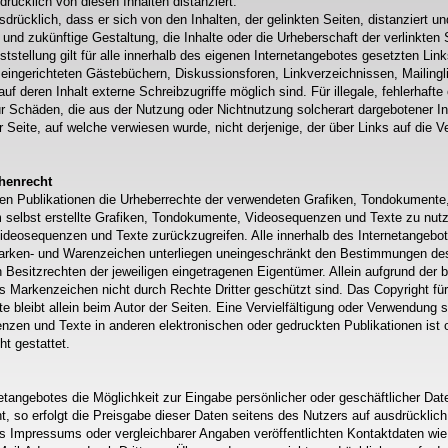
rücklich von diesen Inhalten distanziert.
usdrücklich, dass er sich von den Inhalten, der gelinkten Seiten, distanziert u
 und zukünftige Gestaltung, die Inhalte oder die Urheberschaft der verlinkten 
eststellung gilt für alle innerhalb des eigenen Internetangebotes gesetzten Lin
eingerichteten Gästebüchern, Diskussionsforen, Linkverzeichnissen, Mailingli
 deren Inhalt externe Schreibzugriffe möglich sind. Für illegale, fehlerhafte
ür Schäden, die aus der Nutzung oder Nichtnutzung solcherart dargebotener I
er Seite, auf welche verwiesen wurde, nicht derjenige, der über Links auf die Ve
henrecht
 allen Publikationen die Urheberrechte der verwendeten Grafiken, Tondokumen
 selbst erstellte Grafiken, Tondokumente, Videosequenzen und Texte zu nutz
deosequenzen und Texte zurückzugreifen. Alle innerhalb des Internetangebo
arken- und Warenzeichen unterliegen uneingeschränkt den Bestimmungen des 
Besitzrechten der jeweiligen eingetragenen Eigentümer. Allein aufgrund der b
s Markenzeichen nicht durch Rechte Dritter geschützt sind. Das Copyright für
te bleibt allein beim Autor der Seiten. Eine Vervielfältigung oder Verwendung 
en und Texte in anderen elektronischen oder gedruckten Publikationen ist 
t gestattet.
etangebotes die Möglichkeit zur Eingabe persönlicher oder geschäftlicher Dat
, so erfolgt die Preisgabe dieser Daten seitens des Nutzers auf ausdrücklich f
Impressums oder vergleichbarer Angaben veröffentlichten Kontaktdaten wie 